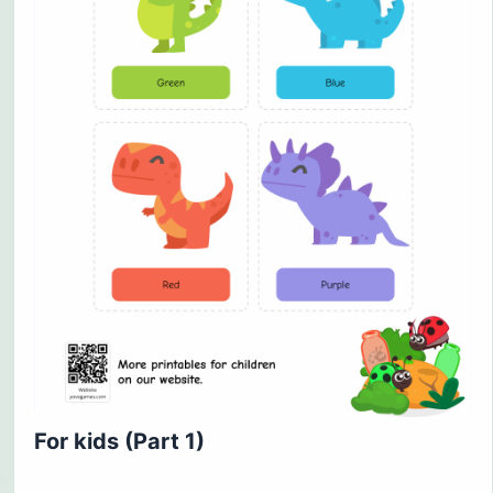
For kids (Part 1)