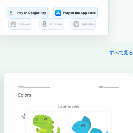
Play on Google Play
Play on the App Store
Huawei
Amazon
Aptoide
すべて見る