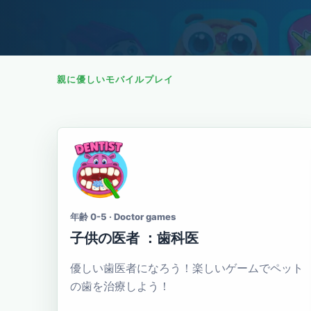
親に優しいモバイルプレイ
年齢 0-5 · Doctor games
子供の医者 ：歯科医
優しい歯医者になろう！楽しいゲームでペット
の歯を治療しよう！