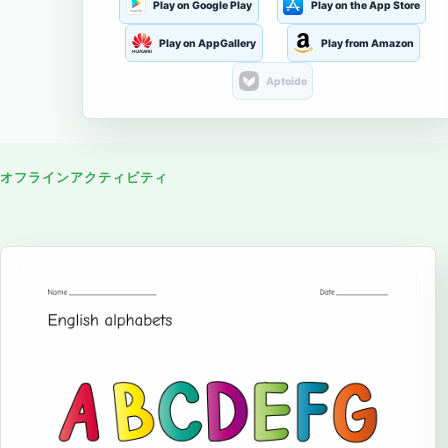
Play on Google Play
Play on the App Store
Play on AppGallery
Play from Amazon
Aptoide
オフラインアクティビティ