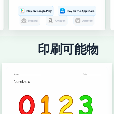
Play on Google Play
Play on the App Store
Huawei
Amazon
Aptoide
印刷可能物