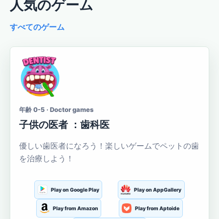
人気のゲーム
すべてのゲーム
年齢 0-5 · Doctor games
子供の医者 ：歯科医
優しい歯医者になろう！楽しいゲームでペットの歯
を治療しよう！
Play on Google Play
Play on AppGallery
Play from Amazon
Play from Aptoide