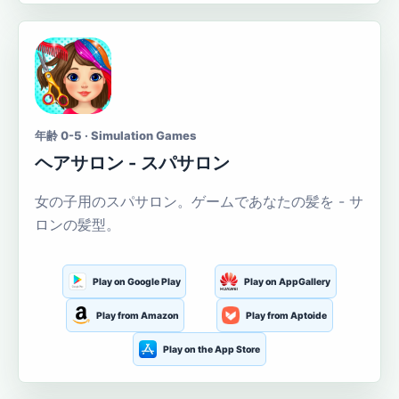
年齢 0-5 · Simulation Games
ヘアサロン - スパサロン
女の子用のスパサロン。ゲームであなたの髪を - サ
ロンの髪型。
Play on Google Play
Play on AppGallery
Play from Amazon
Play from Aptoide
Play on the App Store