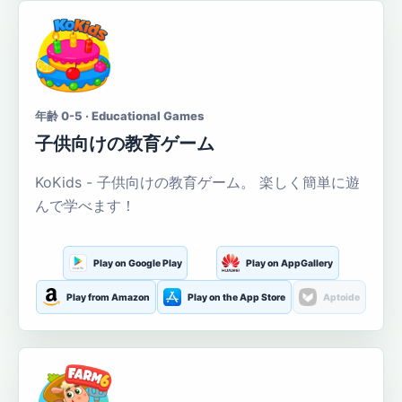
年齢 0-5 · Educational Games
子供向けの教育ゲーム
KoKids - 子供向けの教育ゲーム。 楽しく簡単に遊
んで学べます！
Play on Google Play
Play on AppGallery
Play from Amazon
Play on the App Store
Aptoide