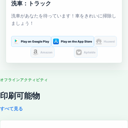
洗車：トラック
洗車があなたを待っています！車をきれいに掃除し
ましょう！
Play on Google Play
Play on the App Store
Huawei
Amazon
Aptoide
オフラインアクティビティ
印刷可能物
すべて見る