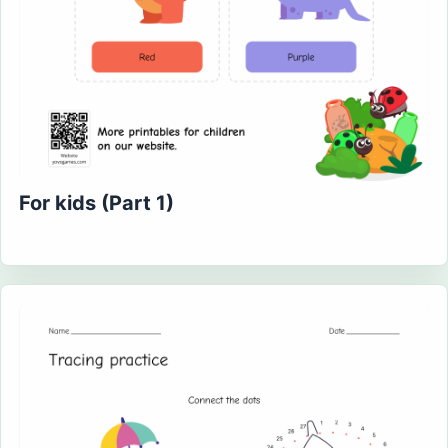
For kids (Part 1)