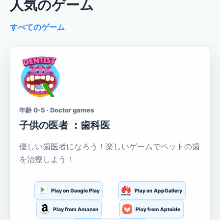
人気のゲーム
すべてのゲーム
年齢 0-5 · Doctor games
子供の医者 ：歯科医
優しい歯医者になろう！楽しいゲームでペットの歯
を治療しよう！
Play on Google Play
Play on AppGallery
Play from Amazon
Play from Aptoide