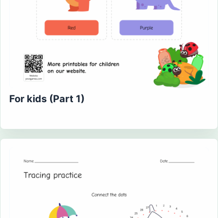
For kids (Part 1)