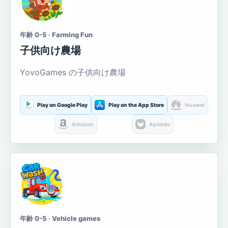
年齢 0-5 · Farming Fun
子供向け農場
YovoGames の子供向け農場
Play on Google Play
Play on the App Store
Huawei
Amazon
Aptoide
年齢 0-5 · Vehicle games