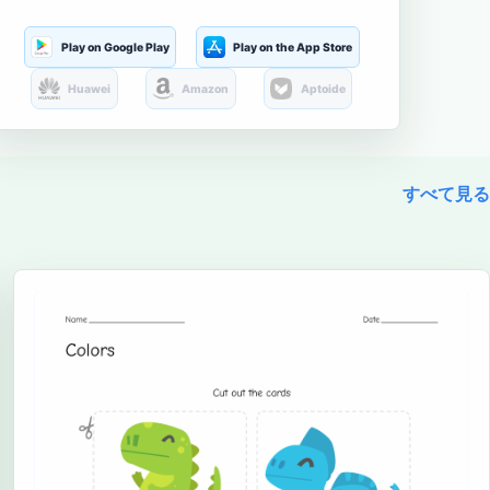
Play on Google Play
Play on the App Store
Huawei
Amazon
Aptoide
すべて見る