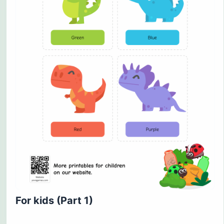
For kids (Part 1)