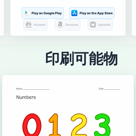
Play on Google Play
Play on the App Store
Huawei
Amazon
Aptoide
印刷可能物