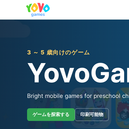
3 ～ 5 歳向けのゲーム
YovoG
Bright mobile games for preschool ch
ゲームを探索する
印刷可能物