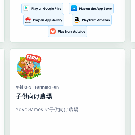
Play on Google Play
Play on the App Store
Play on AppGallery
Play from Amazon
Play from Aptoide
年齢 0-5 · Farming Fun
子供向け農場
YovoGames の子供向け農場