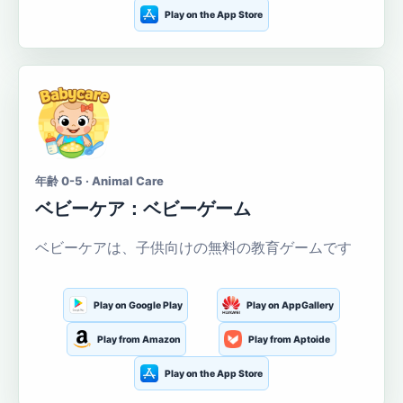
Play on the App Store
年齢 0-5 · Animal Care
ベビーケア：ベビーゲーム
ベビーケアは、子供向けの無料の教育ゲームです
Play on Google Play
Play on AppGallery
Play from Amazon
Play from Aptoide
Play on the App Store