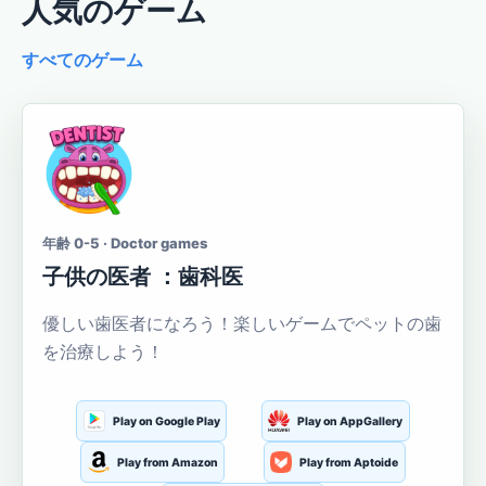
人気のゲーム
すべてのゲーム
年齢 0-5 · Doctor games
子供の医者 ：歯科医
優しい歯医者になろう！楽しいゲームでペットの歯
を治療しよう！
Play on Google Play
Play on AppGallery
Play from Amazon
Play from Aptoide