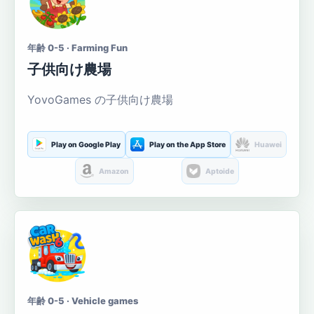
年齢 0-5 · Farming Fun
子供向け農場
YovoGames の子供向け農場
Play on Google Play
Play on the App Store
Huawei
Amazon
Aptoide
年齢 0-5 · Vehicle games