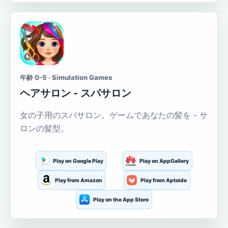
年齢 0-5 · Simulation Games
ヘアサロン - スパサロン
女の子用のスパサロン。ゲームであなたの髪を - サ
ロンの髪型。
Play on Google Play
Play on AppGallery
Play from Amazon
Play from Aptoide
Play on the App Store