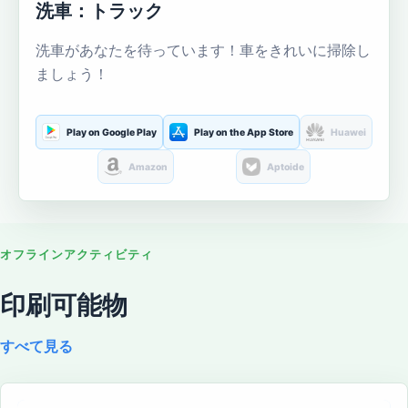
洗車：トラック
洗車があなたを待っています！車をきれいに掃除し
ましょう！
Play on Google Play
Play on the App Store
Huawei
Amazon
Aptoide
オフラインアクティビティ
印刷可能物
すべて見る