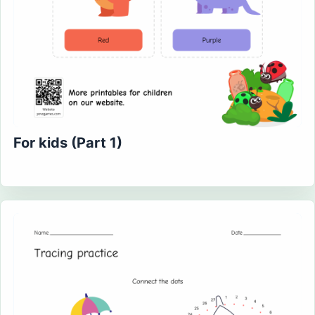
For kids (Part 1)