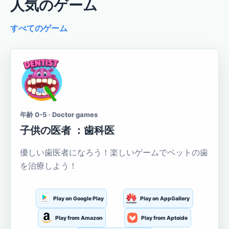
人気のゲーム
すべてのゲーム
年齢 0-5 · Doctor games
子供の医者 ：歯科医
優しい歯医者になろう！楽しいゲームでペットの歯
を治療しよう！
Play on Google Play
Play on AppGallery
Play from Amazon
Play from Aptoide