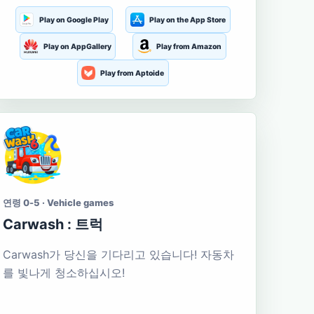
Play on Google Play
Play on the App Store
Play on AppGallery
Play from Amazon
Play from Aptoide
연령 0-5 · Vehicle games
Carwash : 트럭
Carwash가 당신을 기다리고 있습니다! 자동차
를 빛나게 청소하십시오!