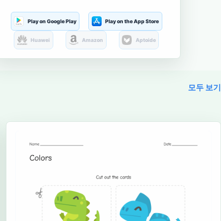
Play on Google Play
Play on the App Store
Huawei
Amazon
Aptoide
모두 보기