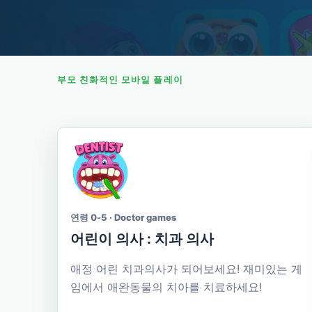
부모 친화적인 모바일 플레이
연령 0-5 · Doctor games
어린이 의사 : 치과 의사
애정 어린 치과의사가 되어보세요! 재미있는 게
임에서 애완동물의 치아를 치료하세요!