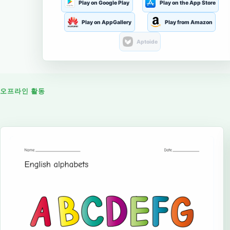
Play on Google Play
Play on the App Store
Play on AppGallery
Play from Amazon
Aptoide
오프라인 활동