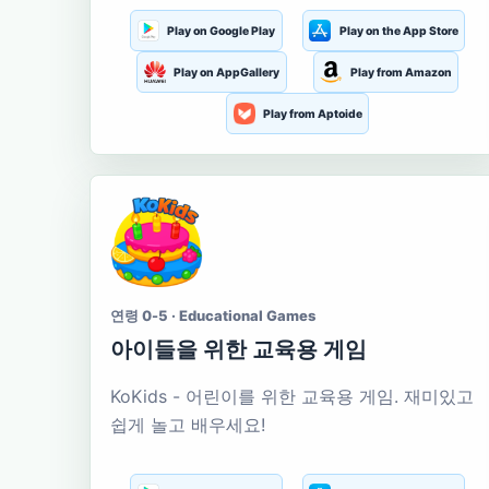
Play on Google Play
Play on the App Store
Play on AppGallery
Play from Amazon
Play from Aptoide
연령 0-5 · Educational Games
아이들을 위한 교육용 게임
KoKids - 어린이를 위한 교육용 게임. 재미있고
쉽게 놀고 배우세요!