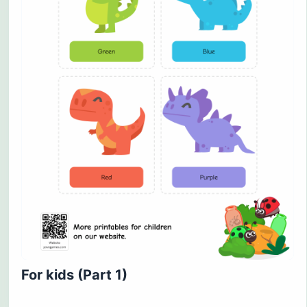
For kids (Part 1)