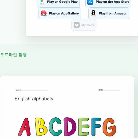
Play on Google Play
Play on the App Store
Play on AppGallery
Play from Amazon
Aptoide
오프라인 활동