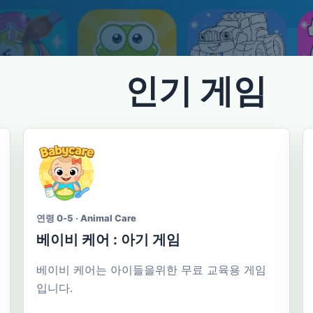
인기 게임
연령 0-5 · Animal Care
베이비 케어 : 아기 게임
베이비 케어는 아이들을위한 무료 교육용 게임
입니다.