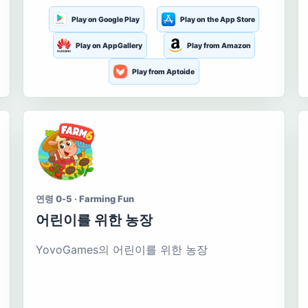
Play on Google Play
Play on the App Store
Play on AppGallery
Play from Amazon
Play from Aptoide
연령 0-5 · Farming Fun
어린이를 위한 농장
YovoGames의 어린이를 위한 농장