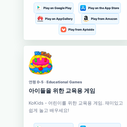
Play on Google Play
Play on the App Store
Play on AppGallery
Play from Amazon
Play from Aptoide
연령 0-5 · Educational Games
아이들을 위한 교육용 게임
KoKids - 어린이를 위한 교육용 게임. 재미있고
쉽게 놀고 배우세요!