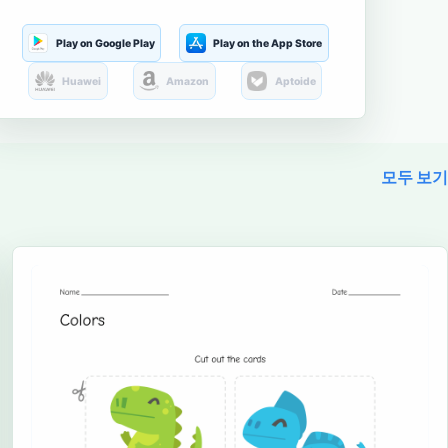
Play on Google Play
Play on the App Store
Huawei
Amazon
Aptoide
모두 보기