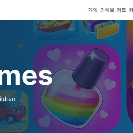
게임
인쇄물
검토
회
ames
ildren