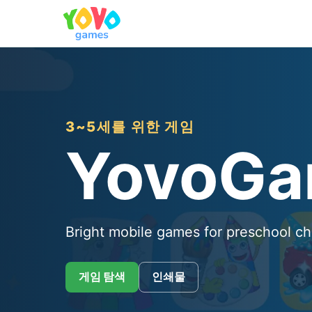
3~5세를 위한 게임
YovoG
Bright mobile games for preschool ch
게임 탐색
인쇄물