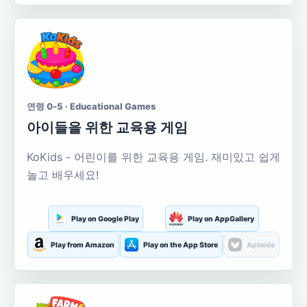
연령 0-5 · Educational Games
아이들을 위한 교육용 게임
KoKids - 어린이를 위한 교육용 게임. 재미있고 쉽게
놀고 배우세요!
Play on Google Play
Play on AppGallery
Play from Amazon
Play on the App Store
Aptoide