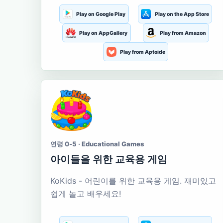
Play on Google Play
Play on the App Store
Play on AppGallery
Play from Amazon
Play from Aptoide
연령 0-5 · Educational Games
아이들을 위한 교육용 게임
KoKids - 어린이를 위한 교육용 게임. 재미있고
쉽게 놀고 배우세요!