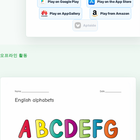
Play on Google Play
Play on the App Store
Play on AppGallery
Play from Amazon
Aptoide
오프라인 활동