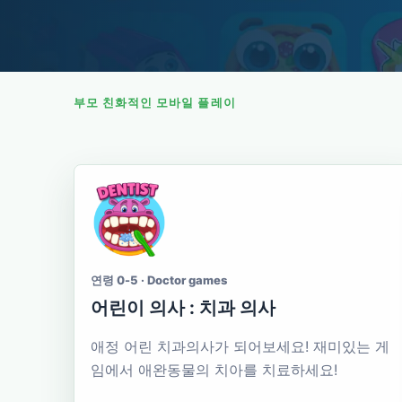
부모 친화적인 모바일 플레이
연령 0-5 · Doctor games
어린이 의사 : 치과 의사
애정 어린 치과의사가 되어보세요! 재미있는 게
임에서 애완동물의 치아를 치료하세요!