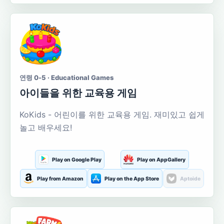
연령 0-5 · Educational Games
아이들을 위한 교육용 게임
KoKids - 어린이를 위한 교육용 게임. 재미있고 쉽게
놀고 배우세요!
Play on Google Play
Play on AppGallery
Play from Amazon
Play on the App Store
Aptoide