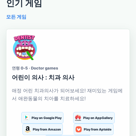
인기 게임
모든 게임
연령 0-5 · Doctor games
어린이 의사 : 치과 의사
애정 어린 치과의사가 되어보세요! 재미있는 게임에
서 애완동물의 치아를 치료하세요!
Play on Google Play
Play on AppGallery
Play from Amazon
Play from Aptoide