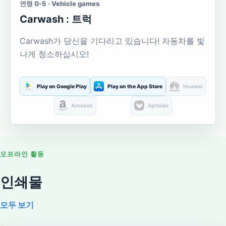
연령 0-5 · Vehicle games
Carwash : 트럭
Carwash가 당신을 기다리고 있습니다! 자동차를 빛
나게 청소하십시오!
Play on Google Play
Play on the App Store
Huawei
Amazon
Aptoide
오프라인 활동
인쇄물
모두 보기