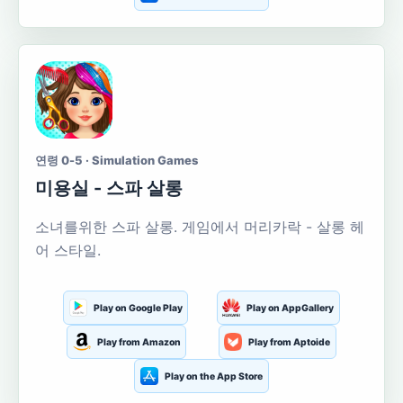
연령 0-5 · Simulation Games
미용실 - 스파 살롱
소녀를위한 스파 살롱. 게임에서 머리카락 - 살롱 헤
어 스타일.
Play on Google Play
Play on AppGallery
Play from Amazon
Play from Aptoide
Play on the App Store