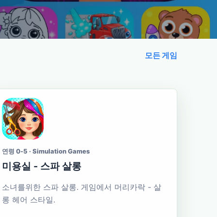
모든 게임
연령 0-5 · Simulation Games
미용실 - 스파 살롱
소녀를위한 스파 살롱. 게임에서 머리카락 - 살
롱 헤어 스타일.