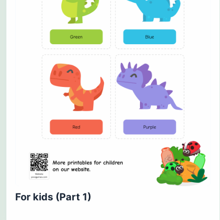
For kids (Part 1)