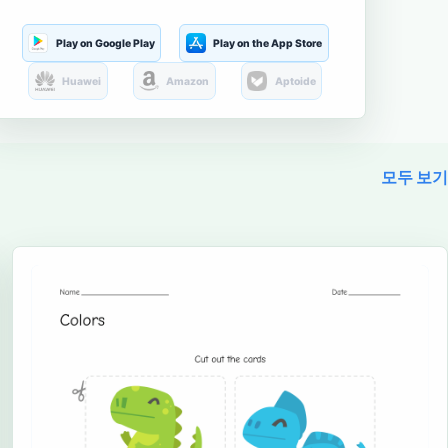
Play on Google Play
Play on the App Store
Huawei
Amazon
Aptoide
모두 보기