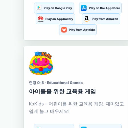
Play on Google Play
Play on the App Store
Play on AppGallery
Play from Amazon
Play from Aptoide
연령 0-5 · Educational Games
아이들을 위한 교육용 게임
KoKids - 어린이를 위한 교육용 게임. 재미있고
쉽게 놀고 배우세요!