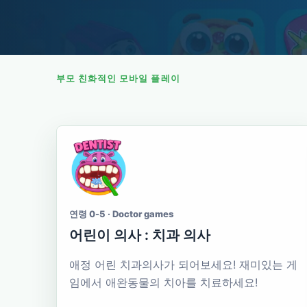
부모 친화적인 모바일 플레이
연령 0-5 · Doctor games
어린이 의사 : 치과 의사
애정 어린 치과의사가 되어보세요! 재미있는 게
임에서 애완동물의 치아를 치료하세요!