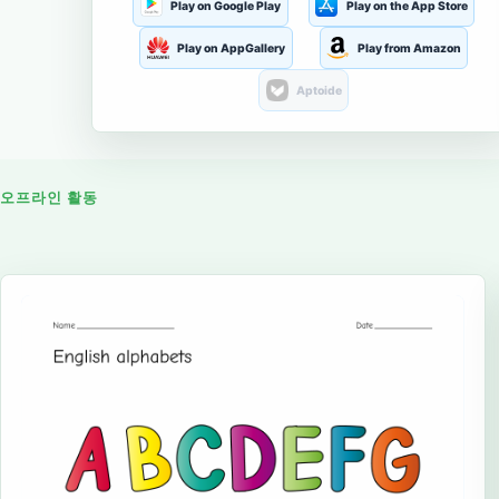
Play on Google Play
Play on the App Store
Play on AppGallery
Play from Amazon
Aptoide
오프라인 활동