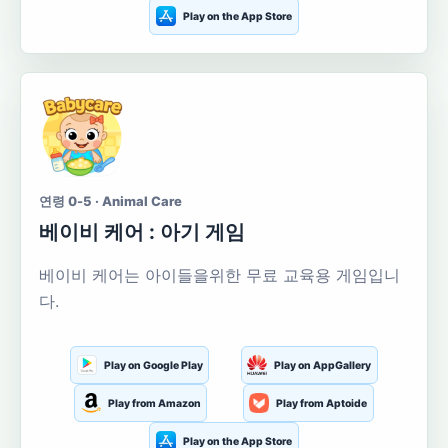
Play on the App Store
연령 0-5 · Animal Care
베이비 케어 : 아기 게임
베이비 케어는 아이들을위한 무료 교육용 게임입니
다.
Play on Google Play
Play on AppGallery
Play from Amazon
Play from Aptoide
Play on the App Store