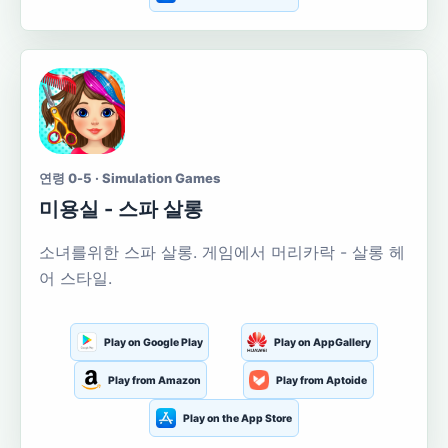
연령 0-5 · Simulation Games
미용실 - 스파 살롱
소녀를위한 스파 살롱. 게임에서 머리카락 - 살롱 헤
어 스타일.
Play on Google Play
Play on AppGallery
Play from Amazon
Play from Aptoide
Play on the App Store