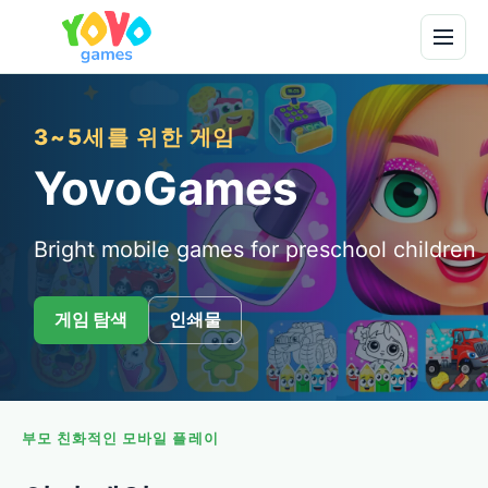
3~5세를 위한 게임
YovoGames
Bright mobile games for preschool children
게임 탐색
인쇄물
부모 친화적인 모바일 플레이