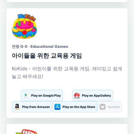
연령 0-5 · Educational Games
아이들을 위한 교육용 게임
KoKids - 어린이를 위한 교육용 게임. 재미있고 쉽게
놀고 배우세요!
Play on Google Play
Play on AppGallery
Play from Amazon
Play on the App Store
Aptoide