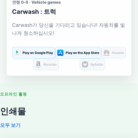
연령 0-5 · Vehicle games
Carwash : 트럭
Carwash가 당신을 기다리고 있습니다! 자동차를 빛
나게 청소하십시오!
Play on Google Play
Play on the App Store
Huawei
Amazon
Aptoide
오프라인 활동
인쇄물
모두 보기