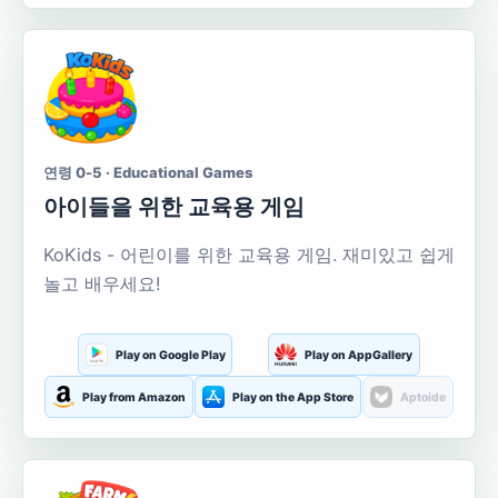
연령 0-5 · Educational Games
아이들을 위한 교육용 게임
KoKids - 어린이를 위한 교육용 게임. 재미있고 쉽게
놀고 배우세요!
Play on Google Play
Play on AppGallery
Play from Amazon
Play on the App Store
Aptoide