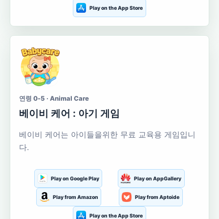
Play on the App Store
연령 0-5 · Animal Care
베이비 케어 : 아기 게임
베이비 케어는 아이들을위한 무료 교육용 게임입니
다.
Play on Google Play
Play on AppGallery
Play from Amazon
Play from Aptoide
Play on the App Store