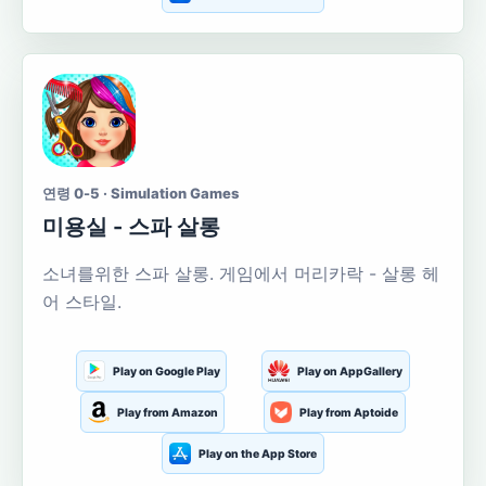
연령 0-5 · Simulation Games
미용실 - 스파 살롱
소녀를위한 스파 살롱. 게임에서 머리카락 - 살롱 헤
어 스타일.
Play on Google Play
Play on AppGallery
Play from Amazon
Play from Aptoide
Play on the App Store