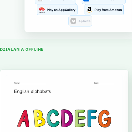
Play on AppGallery
Play from Amazon
Aptoide
DZIAŁANIA OFFLINE