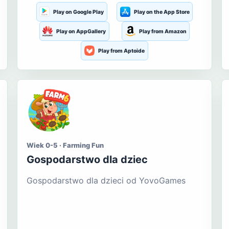
Play on Google Play
Play on the App Store
Play on AppGallery
Play from Amazon
Play from Aptoide
Wiek 0-5 · Farming Fun
Gospodarstwo dla dziec
Gospodarstwo dla dzieci od YovoGames