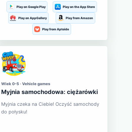
Play on Google Play
Play on the App Store
Play on AppGallery
Play from Amazon
Play from Aptoide
Wiek 0-5 · Vehicle games
Myjnia samochodowa: ciężarówki
Myjnia czeka na Ciebie! Oczyść samochody
do połysku!