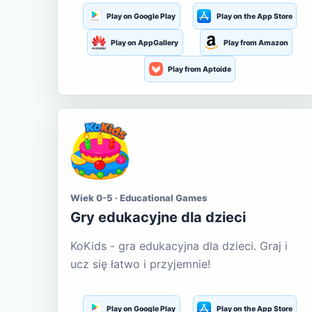
Play on Google Play
Play on the App Store
Play on AppGallery
Play from Amazon
Play from Aptoide
Wiek 0-5 · Educational Games
Gry edukacyjne dla dzieci
KoKids - gra edukacyjna dla dzieci. Graj i
ucz się łatwo i przyjemnie!
Play on Google Play
Play on the App Store