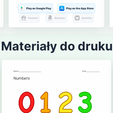
Play on Google Play
Play on the App Store
Huawei
Amazon
Aptoide
Materiały do druku