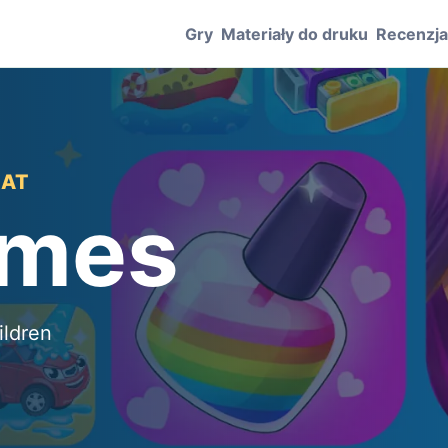
Gry
Materiały do druku
Recenzj
LAT
ames
ildren