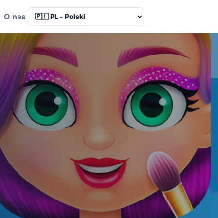
a
O nas