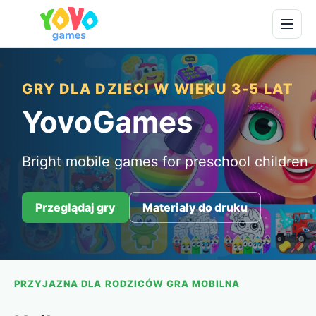
GRY DLA DZIECI W WIEKU 3-5 LAT
YovoGames
Bright mobile games for preschool children
Przeglądaj gry
Materiały do druku
PRZYJAZNA DLA RODZICÓW GRA MOBILNA