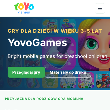
GRY DLA DZIECI W WIEKU 3-5 LAT
YovoGames
Bright mobile games for preschool children
Przeglądaj gry
Materiały do druku
PRZYJAZNA DLA RODZICÓW GRA MOBILNA