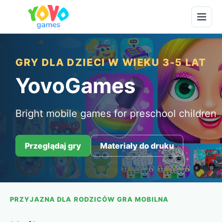
GRY DLA DZIECI W WIEKU 3-5 LAT
YovoGames
Bright mobile games for preschool children
Przeglądaj gry
Materiały do druku
PRZYJAZNA DLA RODZICÓW GRA MOBILNA