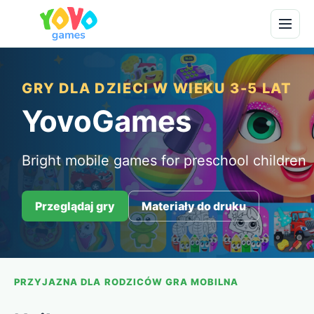
GRY DLA DZIECI W WIEKU 3-5 LAT
YovoGames
Bright mobile games for preschool children
Przeglądaj gry
Materiały do druku
PRZYJAZNA DLA RODZICÓW GRA MOBILNA