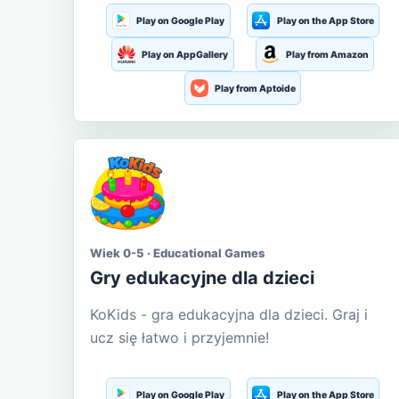
Play on Google Play
Play on the App Store
Play on AppGallery
Play from Amazon
Play from Aptoide
Wiek 0-5 · Educational Games
Gry edukacyjne dla dzieci
KoKids - gra edukacyjna dla dzieci. Graj i
ucz się łatwo i przyjemnie!
Play on Google Play
Play on the App Store