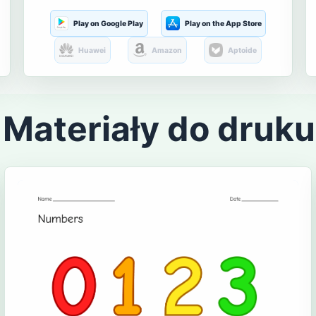
Play on Google Play
Play on the App Store
Huawei
Amazon
Aptoide
Materiały do druku