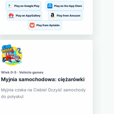
Play on Google Play
Play on the App Store
Play on AppGallery
Play from Amazon
Play from Aptoide
Wiek 0-5 · Vehicle games
Myjnia samochodowa: ciężarówki
Myjnia czeka na Ciebie! Oczyść samochody
do połysku!