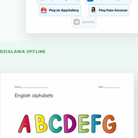
Play on AppGallery
Play from Amazon
Aptoide
DZIAŁANIA OFFLINE