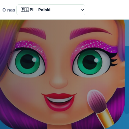
a
O nas