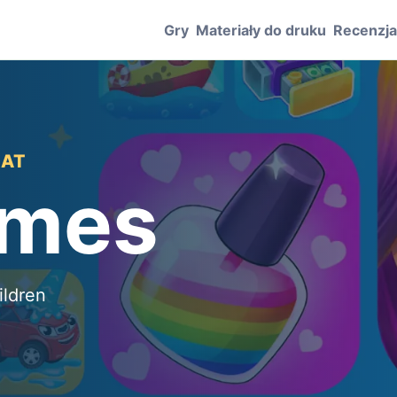
Gry
Materiały do druku
Recenzj
LAT
ames
ildren