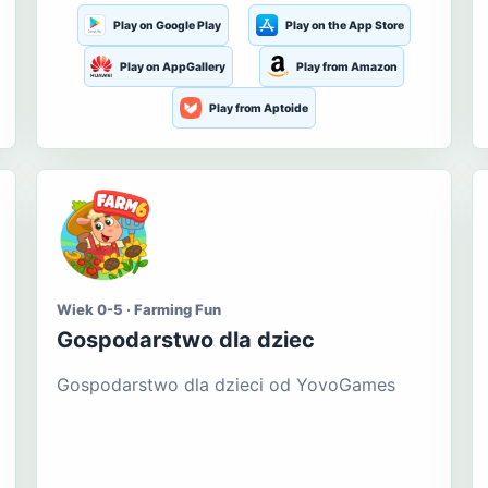
Play on Google Play
Play on the App Store
Play on AppGallery
Play from Amazon
Play from Aptoide
Wiek 0-5 · Farming Fun
Gospodarstwo dla dziec
Gospodarstwo dla dzieci od YovoGames