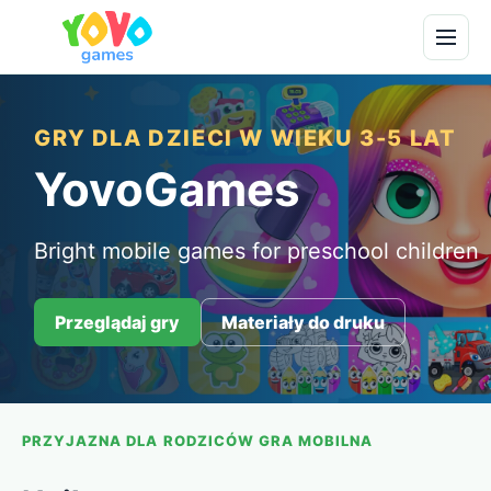
GRY DLA DZIECI W WIEKU 3-5 LAT
YovoGames
Bright mobile games for preschool children
Przeglądaj gry
Materiały do druku
PRZYJAZNA DLA RODZICÓW GRA MOBILNA