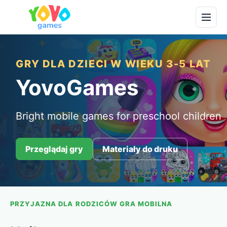
GRY DLA DZIECI W WIEKU 3-5 LAT
YovoGames
Bright mobile games for preschool children
Przeglądaj gry
Materiały do druku
PRZYJAZNA DLA RODZICÓW GRA MOBILNA