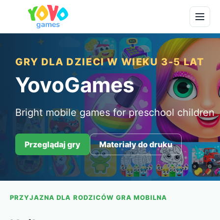
GRY DLA DZIECI W WIEKU 3-5 LAT
YovoGames
Bright mobile games for preschool children
Przeglądaj gry
Materiały do druku
PRZYJAZNA DLA RODZICÓW GRA MOBILNA