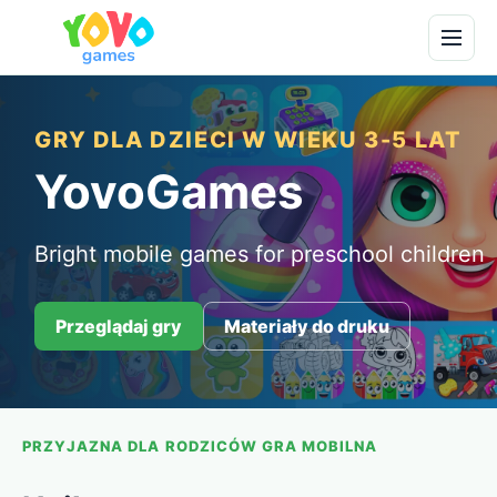
GRY DLA DZIECI W WIEKU 3-5 LAT
YovoGames
Bright mobile games for preschool children
Przeglądaj gry
Materiały do druku
PRZYJAZNA DLA RODZICÓW GRA MOBILNA