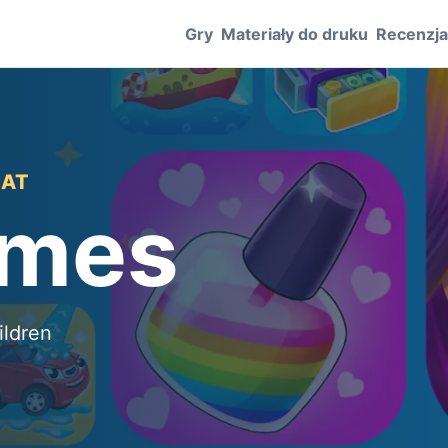
Gry
Materiały do druku
Recenzj
LAT
ames
ildren