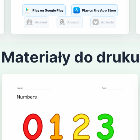
Play on Google Play
Play on the App Store
Huawei
Amazon
Aptoide
Materiały do druku