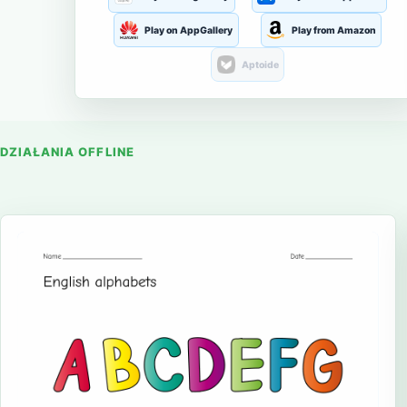
Play on AppGallery
Play from Amazon
Aptoide
DZIAŁANIA OFFLINE