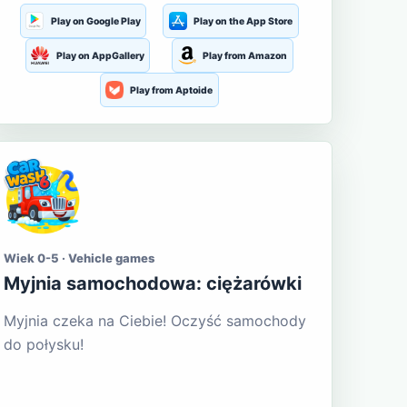
Play on Google Play
Play on the App Store
Play on AppGallery
Play from Amazon
Play from Aptoide
Wiek 0-5 · Vehicle games
Myjnia samochodowa: ciężarówki
Myjnia czeka na Ciebie! Oczyść samochody
do połysku!