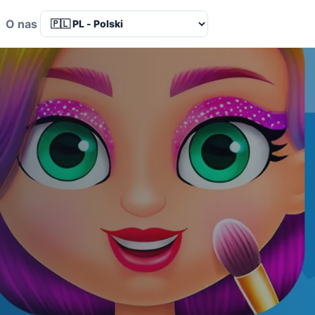
a
O nas