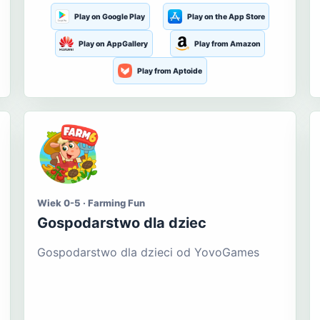
Play on Google Play
Play on the App Store
Play on AppGallery
Play from Amazon
Play from Aptoide
Wiek 0-5 · Farming Fun
Gospodarstwo dla dziec
Gospodarstwo dla dzieci od YovoGames