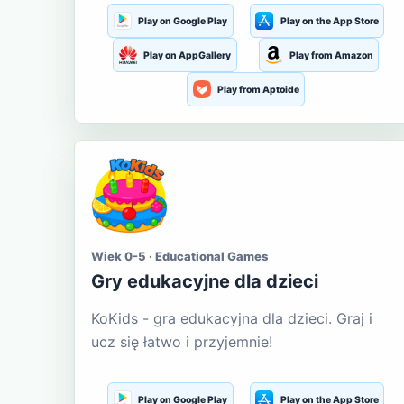
Play on Google Play
Play on the App Store
Play on AppGallery
Play from Amazon
Play from Aptoide
Wiek 0-5 · Educational Games
Gry edukacyjne dla dzieci
KoKids - gra edukacyjna dla dzieci. Graj i
ucz się łatwo i przyjemnie!
Play on Google Play
Play on the App Store