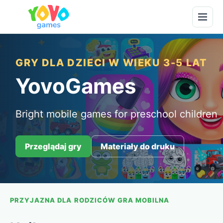
GRY DLA DZIECI W WIEKU 3-5 LAT
YovoGames
Bright mobile games for preschool children
Przeglądaj gry
Materiały do druku
PRZYJAZNA DLA RODZICÓW GRA MOBILNA