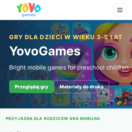
GRY DLA DZIECI W WIEKU 3-5 LAT
YovoGames
Bright mobile games for preschool children
Przeglądaj gry
Materiały do druku
PRZYJAZNA DLA RODZICÓW GRA MOBILNA