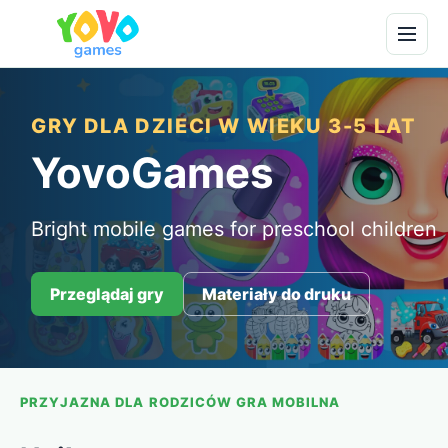
GRY DLA DZIECI W WIEKU 3-5 LAT
YovoGames
Bright mobile games for preschool children
Przeglądaj gry
Materiały do druku
PRZYJAZNA DLA RODZICÓW GRA MOBILNA