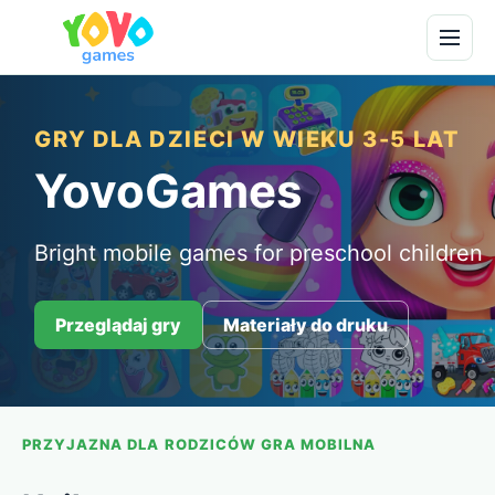
GRY DLA DZIECI W WIEKU 3-5 LAT
YovoGames
Bright mobile games for preschool children
Przeglądaj gry
Materiały do druku
PRZYJAZNA DLA RODZICÓW GRA MOBILNA