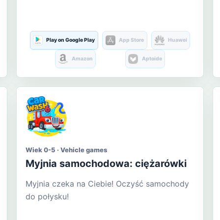
Play on Google Play
App Store
Huawei
Amazon
Aptoide
Wiek 0-5 · Vehicle games
Myjnia samochodowa: ciężarówki
Myjnia czeka na Ciebie! Oczyść samochody
do połysku!