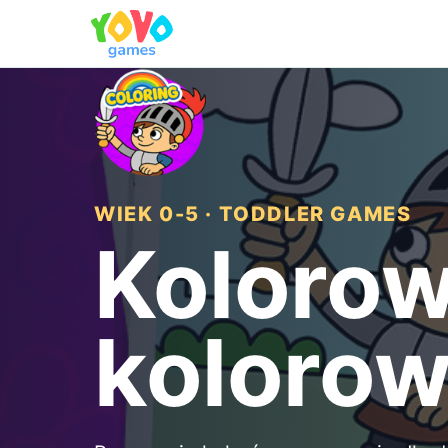
WIEK 0-5 · TODDLER GAMES
Kolorow
koloro