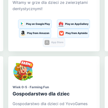
Witamy w grze dla dzieci ze zwierzętami
dentystycznymi!
Play on Google Play
Play on AppGallery
Play from Amazon
Play from Aptoide
App Store
Wiek 0-5 · Farming Fun
Gospodarstwo dla dziec
Gospodarstwo dla dzieci od YovoGames