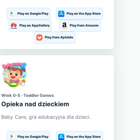
Play on Google Play
Play on the App Store
Play on AppGallery
Play from Amazon
Play from Aptoide
Wiek 0-5 · Toddler Games
Opieka nad dzieckiem
Baby Care, gra edukacyjna dla dzieci.
Play on Google Play
Play on the App Store