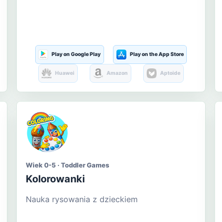
Play on Google Play
Play on the App Store
Huawei
Amazon
Aptoide
Wiek 0-5 · Toddler Games
Kolorowanki
Nauka rysowania z dzieckiem