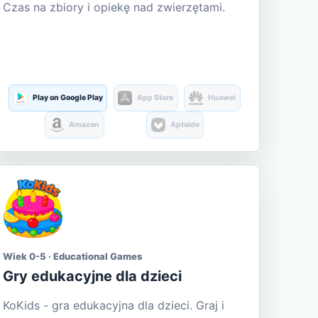
Czas na zbiory i opiekę nad zwierzętami.
Play on Google Play
App Store
Huawei
Amazon
Aptoide
Wiek 0-5 · Educational Games
Gry edukacyjne dla dzieci
KoKids - gra edukacyjna dla dzieci. Graj i