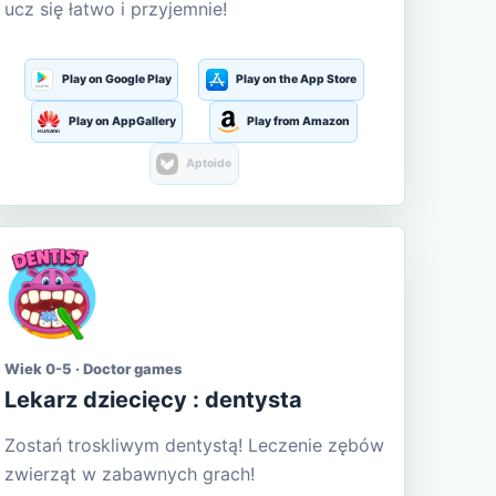
ucz się łatwo i przyjemnie!
Play on Google Play
Play on the App Store
Play on AppGallery
Play from Amazon
Aptoide
Wiek 0-5 · Doctor games
Lekarz dziecięcy : dentysta
Zostań troskliwym dentystą! Leczenie zębów
zwierząt w zabawnych grach!