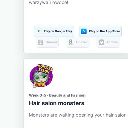
warzywa i owoce!
Play on Google Play
Play on the App Store
Huawei
Amazon
Aptoide
Wiek 0-5 · Beauty and Fashion
Hair salon monsters
Monsters are waiting opening your hair salon