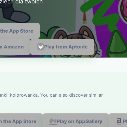
ieci: dla twoich
 the App Store
om Amazon
Play from Aptoide
nki: kolorowanka. You can also discover similar
n the App Store
Play on AppGallery
P