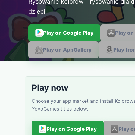
Rysowanie kolorów - rysowanie dla dz
dzieci!
Play on Google Play
Play on
Play on AppGallery
Play fr
Play now
Choose your app market and install Kolorowa
YovoGames titles below.
Play on Google Play
Play o