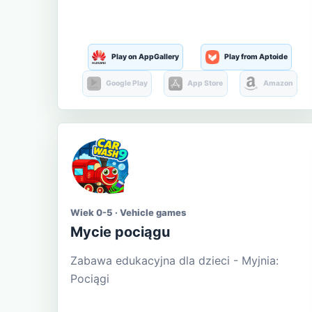
Play on AppGallery
Play from Aptoide
Google Play
App Store
Amazon
Wiek 0-5 · Vehicle games
Mycie pociągu
Zabawa edukacyjna dla dzieci - Myjnia:
Pociągi