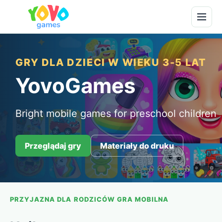
GRY DLA DZIECI W WIEKU 3-5 LAT
YovoGames
Bright mobile games for preschool children
Przeglądaj gry
Materiały do druku
PRZYJAZNA DLA RODZICÓW GRA MOBILNA