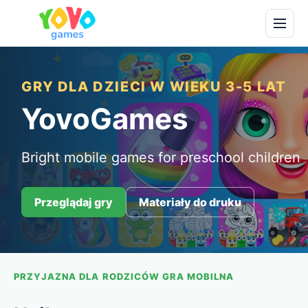
GRY DLA DZIECI W WIEKU 3-5 LAT
YovoGames
Bright mobile games for preschool children
Przeglądaj gry
Materiały do druku
PRZYJAZNA DLA RODZICÓW GRA MOBILNA