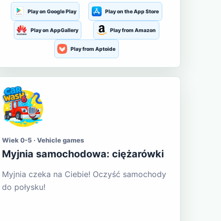
Play on Google Play
Play on the App Store
Play on AppGallery
Play from Amazon
Play from Aptoide
Wiek 0-5 · Vehicle games
Myjnia samochodowa: ciężarówki
Myjnia czeka na Ciebie! Oczyść samochody
do połysku!