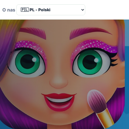
a
O nas