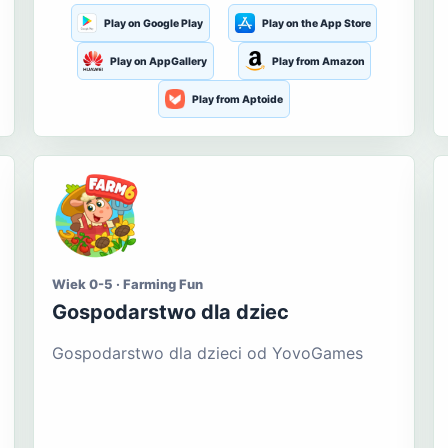
Play on Google Play
Play on the App Store
Play on AppGallery
Play from Amazon
Play from Aptoide
Wiek 0-5 · Farming Fun
Gospodarstwo dla dziec
Gospodarstwo dla dzieci od YovoGames