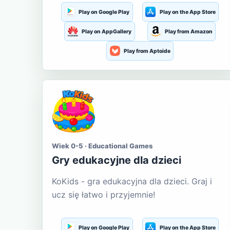
Play on Google Play
Play on the App Store
Play on AppGallery
Play from Amazon
Play from Aptoide
Wiek 0-5 · Educational Games
Gry edukacyjne dla dzieci
KoKids - gra edukacyjna dla dzieci. Graj i
ucz się łatwo i przyjemnie!
Play on Google Play
Play on the App Store