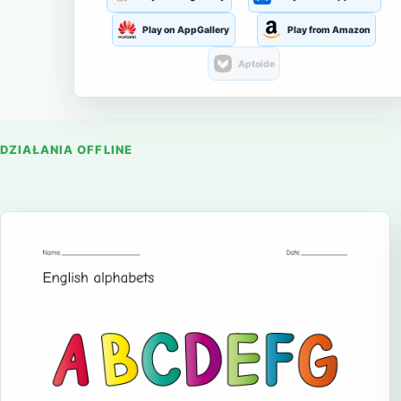
Play on AppGallery
Play from Amazon
Aptoide
DZIAŁANIA OFFLINE