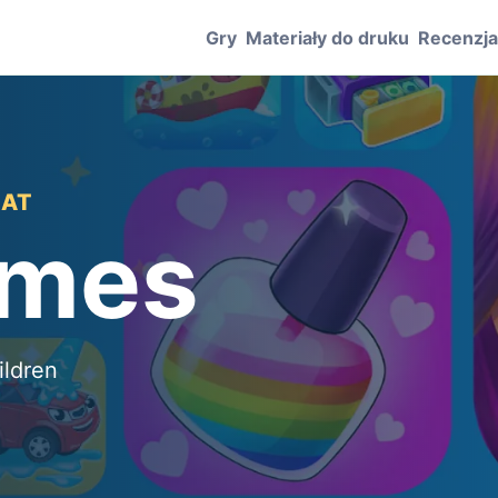
Gry
Materiały do druku
Recenzj
LAT
ames
ildren