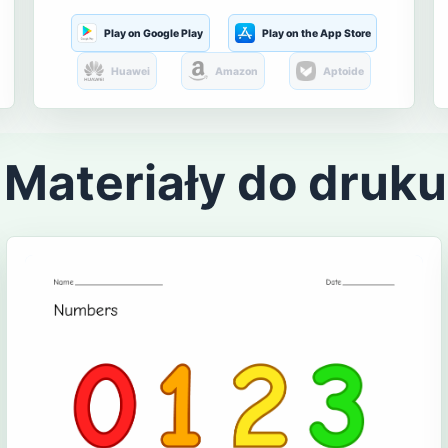
Play on Google Play
Play on the App Store
Huawei
Amazon
Aptoide
Materiały do druku