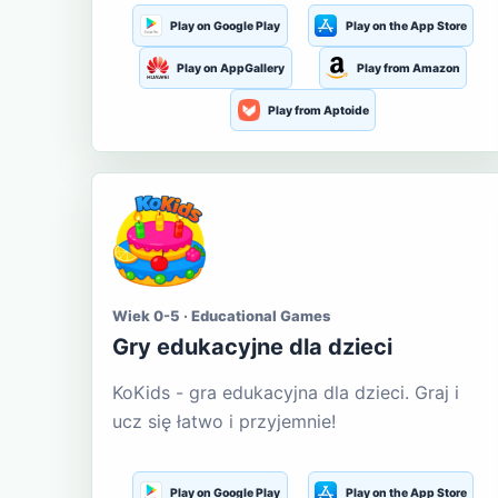
Play on Google Play
Play on the App Store
Play on AppGallery
Play from Amazon
Play from Aptoide
Wiek 0-5 · Educational Games
Gry edukacyjne dla dzieci
KoKids - gra edukacyjna dla dzieci. Graj i
ucz się łatwo i przyjemnie!
Play on Google Play
Play on the App Store