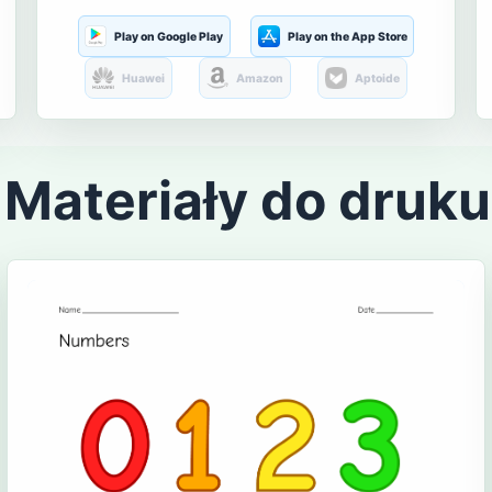
Play on Google Play
Play on the App Store
Huawei
Amazon
Aptoide
Materiały do druku