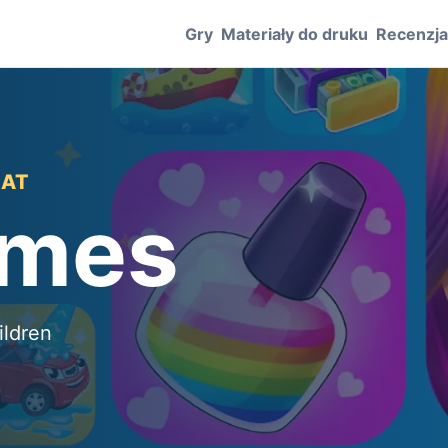
Gry
Materiały do druku
Recenzj
LAT
ames
ildren