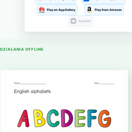
Play on AppGallery
Play from Amazon
Aptoide
DZIAŁANIA OFFLINE