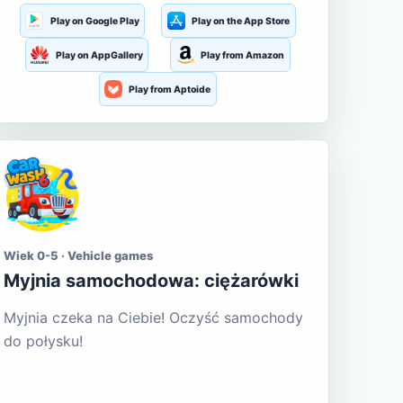
Play on Google Play
Play on the App Store
Play on AppGallery
Play from Amazon
Play from Aptoide
Wiek 0-5 · Vehicle games
Myjnia samochodowa: ciężarówki
Myjnia czeka na Ciebie! Oczyść samochody
do połysku!