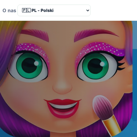
a
O nas