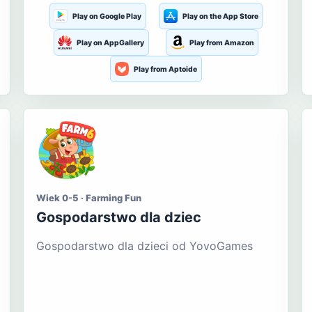
Play on Google Play
Play on the App Store
Play on AppGallery
Play from Amazon
Play from Aptoide
Wiek 0-5 · Farming Fun
Gospodarstwo dla dziec
Gospodarstwo dla dzieci od YovoGames