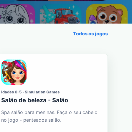
Todos os jogos
Idades 0-5 · Simulation Games
Salão de beleza - Salão
Spa salão para meninas. Faça o seu cabelo
no jogo - penteados salão.