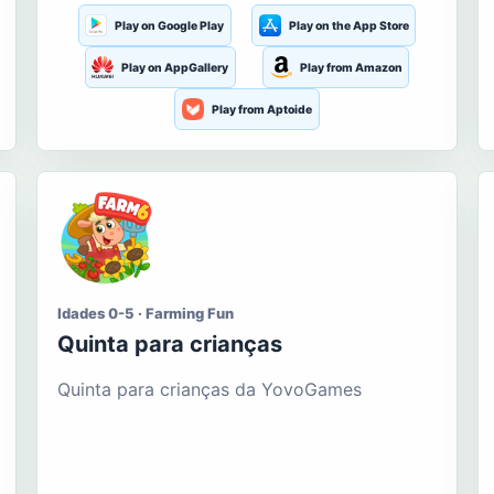
Play on Google Play
Play on the App Store
Play on AppGallery
Play from Amazon
Play from Aptoide
Idades 0-5 · Farming Fun
Quinta para crianças
Quinta para crianças da YovoGames