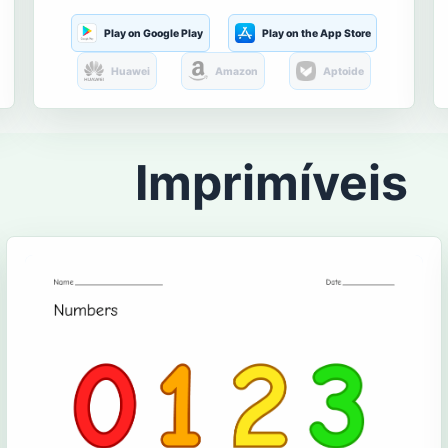
Play on Google Play
Play on the App Store
Huawei
Amazon
Aptoide
Imprimíveis