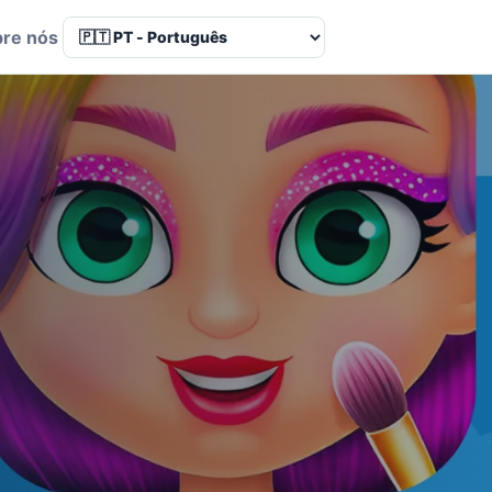
re nós