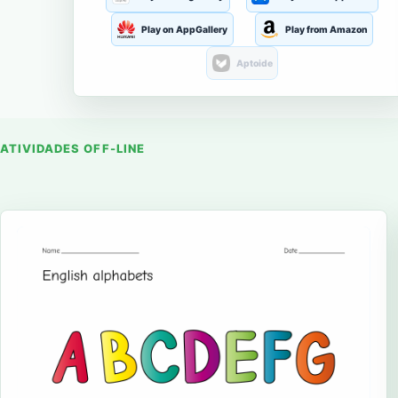
Play on AppGallery
Play from Amazon
Aptoide
ATIVIDADES OFF-LINE