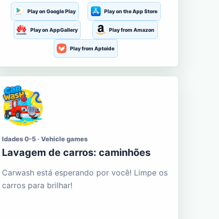
Play on Google Play
Play on the App Store
Play on AppGallery
Play from Amazon
Play from Aptoide
Idades 0-5 · Vehicle games
Lavagem de carros: caminhões
Carwash está esperando por você! Limpe os
carros para brilhar!