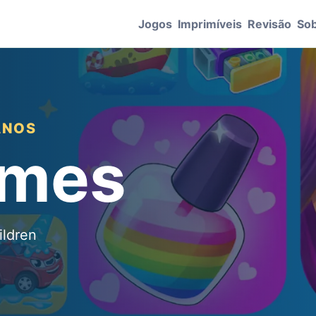
Jogos
Imprimíveis
Revisão
Sob
ANOS
ames
ildren