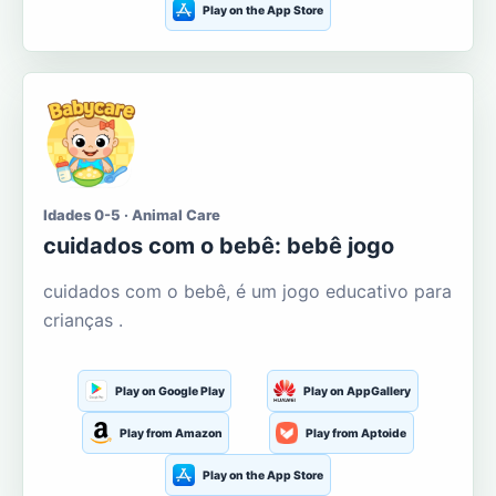
Play on the App Store
Idades 0-5 · Animal Care
cuidados com o bebê: bebê jogo
cuidados com o bebê, é um jogo educativo para
crianças .
Play on Google Play
Play on AppGallery
Play from Amazon
Play from Aptoide
Play on the App Store