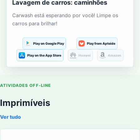
Lavagem de carros: caminhões
Carwash está esperando por você! Limpe os
carros para brilhar!
Play on Google Play
Play from Aptoide
Play on the App Store
Huawei
Amazon
ATIVIDADES OFF-LINE
Imprimíveis
Ver tudo