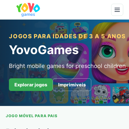
JOGOS PARA IDADES DE 3 A 5 ANOS
YovoGames
Bright mobile games for preschool children
Explorar jogos
Imprimíveis
JOGO MÓVEL PARA PAIS