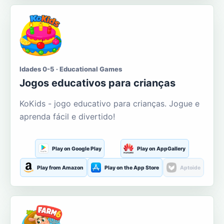
Idades 0-5 · Educational Games
Jogos educativos para crianças
KoKids - jogo educativo para crianças. Jogue e
aprenda fácil e divertido!
Play on Google Play
Play on AppGallery
Play from Amazon
Play on the App Store
Aptoide