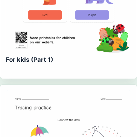
For kids (Part 1)