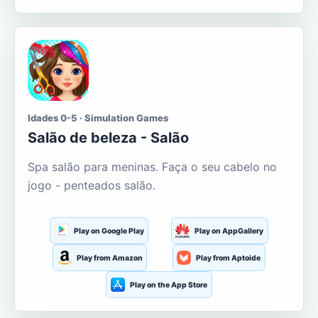
Idades 0-5 · Simulation Games
Salão de beleza - Salão
Spa salão para meninas. Faça o seu cabelo no
jogo - penteados salão.
Play on Google Play
Play on AppGallery
Play from Amazon
Play from Aptoide
Play on the App Store