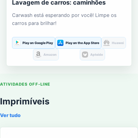
Lavagem de carros: caminhões
Carwash está esperando por você! Limpe os
carros para brilhar!
Play on Google Play
Play on the App Store
Huawei
Amazon
Aptoide
ATIVIDADES OFF-LINE
Imprimíveis
Ver tudo