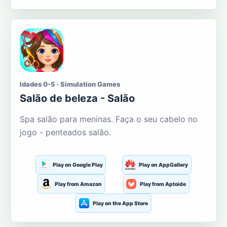
Idades 0-5 · Simulation Games
Salão de beleza - Salão
Spa salão para meninas. Faça o seu cabelo no
jogo - penteados salão.
Play on Google Play
Play on AppGallery
Play from Amazon
Play from Aptoide
Play on the App Store