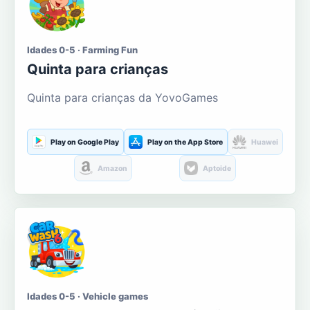
Idades 0-5 · Farming Fun
Quinta para crianças
Quinta para crianças da YovoGames
Play on Google Play
Play on the App Store
Huawei
Amazon
Aptoide
Idades 0-5 · Vehicle games