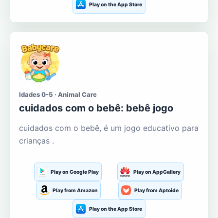
Play on the App Store
Idades 0-5 · Animal Care
cuidados com o bebê: bebê jogo
cuidados com o bebê, é um jogo educativo para
crianças .
Play on Google Play
Play on AppGallery
Play from Amazon
Play from Aptoide
Play on the App Store