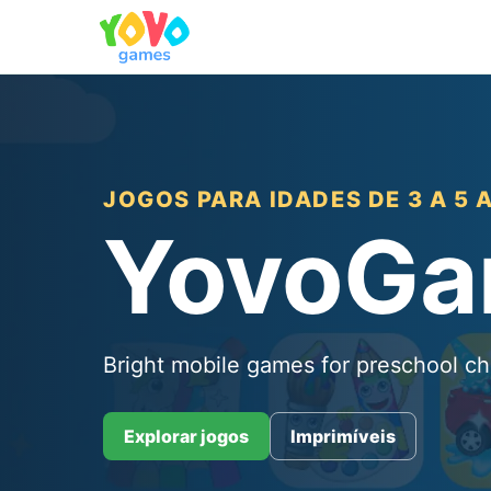
JOGOS PARA IDADES DE 3 A 5 
YovoG
Bright mobile games for preschool ch
Explorar jogos
Imprimíveis