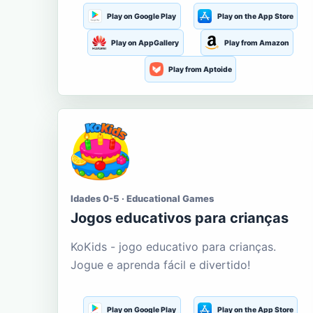
Play on Google Play
Play on the App Store
Play on AppGallery
Play from Amazon
Play from Aptoide
Idades 0-5 · Educational Games
Jogos educativos para crianças
KoKids - jogo educativo para crianças.
Jogue e aprenda fácil e divertido!
Play on Google Play
Play on the App Store