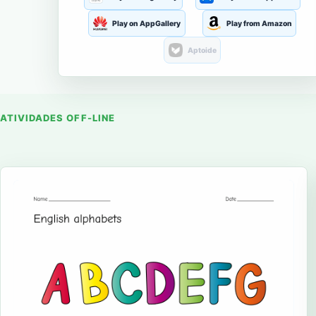
Play on AppGallery
Play from Amazon
Aptoide
ATIVIDADES OFF-LINE