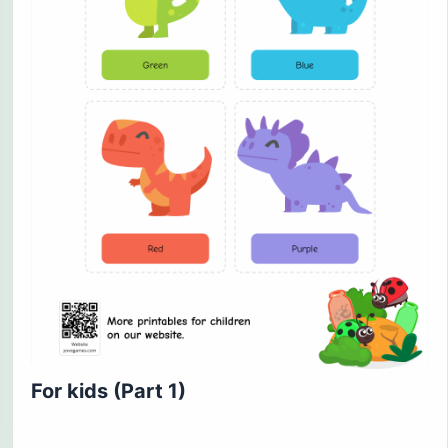
For kids (Part 1)