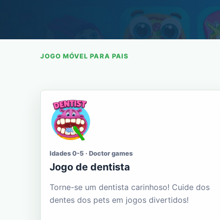
JOGO MÓVEL PARA PAIS
Idades 0-5 · Doctor games
Jogo de dentista
Torne-se um dentista carinhoso! Cuide dos
dentes dos pets em jogos divertidos!