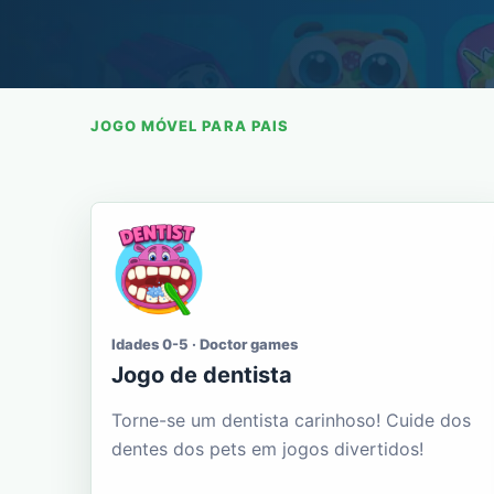
JOGO MÓVEL PARA PAIS
Idades 0-5 · Doctor games
Jogo de dentista
Torne-se um dentista carinhoso! Cuide dos
dentes dos pets em jogos divertidos!