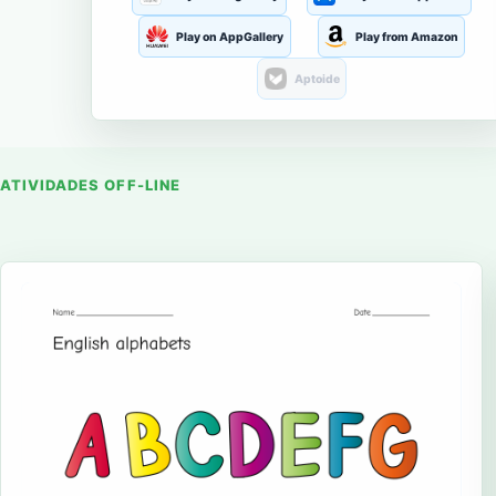
Play on AppGallery
Play from Amazon
Aptoide
ATIVIDADES OFF-LINE