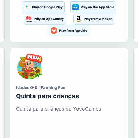
Play on Google Play
Play on the App Store
Play on AppGallery
Play from Amazon
Play from Aptoide
Idades 0-5 · Farming Fun
Quinta para crianças
Quinta para crianças da YovoGames