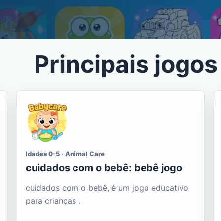
Principais jogos
Idades 0-5 · Animal Care
cuidados com o bebê: bebê jogo
cuidados com o bebê, é um jogo educativo
para crianças .