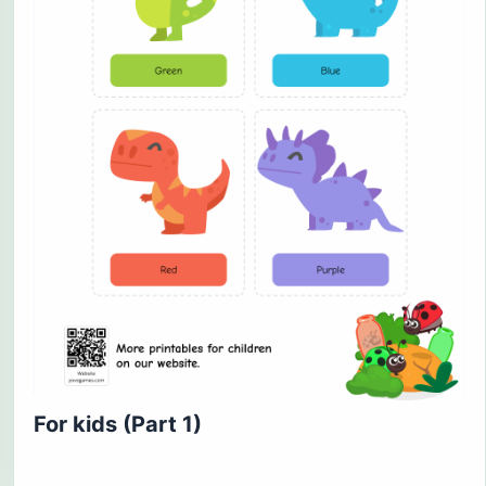
For kids (Part 1)