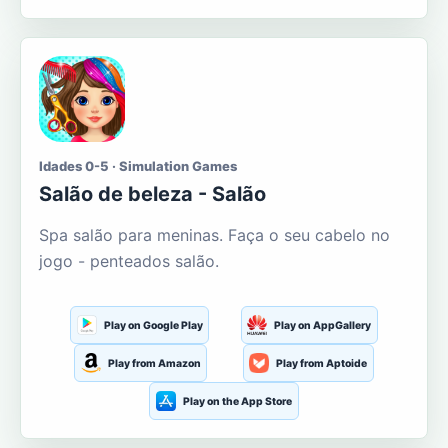
Idades 0-5 · Simulation Games
Salão de beleza - Salão
Spa salão para meninas. Faça o seu cabelo no
jogo - penteados salão.
Play on Google Play
Play on AppGallery
Play from Amazon
Play from Aptoide
Play on the App Store