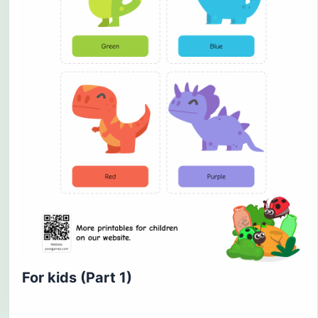
For kids (Part 1)