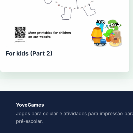
For kids (Part 2)
YovoGames
Jogos para celular e atividades para impressão par
pré-escolar.