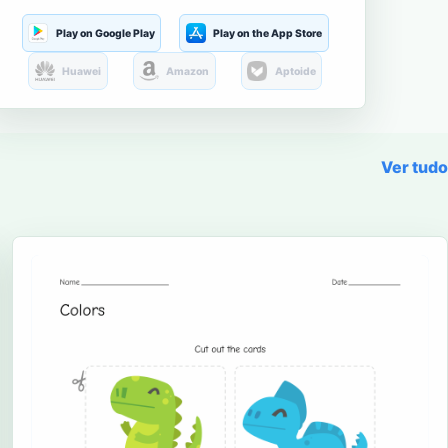
Play on Google Play
Play on the App Store
Huawei
Amazon
Aptoide
Ver tudo