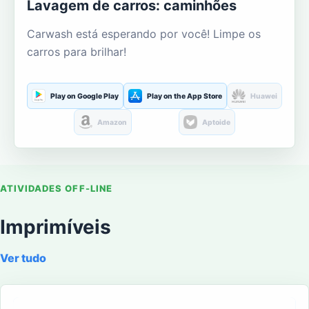
Lavagem de carros: caminhões
Carwash está esperando por você! Limpe os
carros para brilhar!
Play on Google Play
Play on the App Store
Huawei
Amazon
Aptoide
ATIVIDADES OFF-LINE
Imprimíveis
Ver tudo