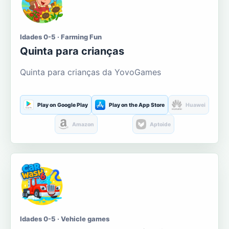
Idades 0-5 · Farming Fun
Quinta para crianças
Quinta para crianças da YovoGames
Play on Google Play
Play on the App Store
Huawei
Amazon
Aptoide
Idades 0-5 · Vehicle games