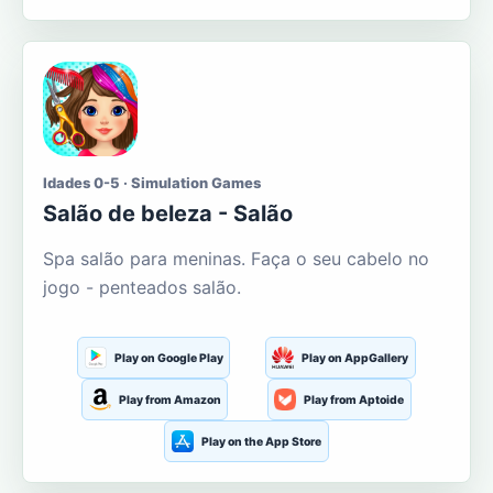
Idades 0-5 · Simulation Games
Salão de beleza - Salão
Spa salão para meninas. Faça o seu cabelo no
jogo - penteados salão.
Play on Google Play
Play on AppGallery
Play from Amazon
Play from Aptoide
Play on the App Store