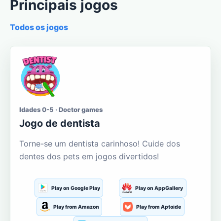
Principais jogos
Todos os jogos
Idades 0-5 · Doctor games
Jogo de dentista
Torne-se um dentista carinhoso! Cuide dos
dentes dos pets em jogos divertidos!
Play on Google Play
Play on AppGallery
Play from Amazon
Play from Aptoide