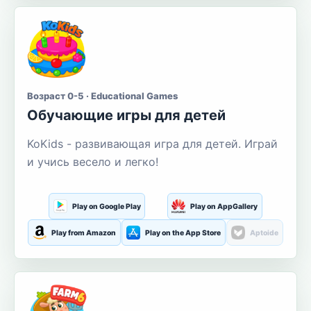
Возраст 0-5 · Educational Games
Обучающие игры для детей
KoKids - развивающая игра для детей. Играй
и учись весело и легко!
Play on Google Play
Play on AppGallery
Play from Amazon
Play on the App Store
Aptoide