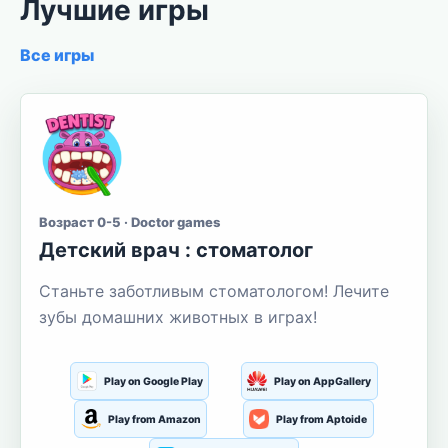
Лучшие игры
Все игры
Возраст 0-5 · Doctor games
Детский врач : стоматолог
Станьте заботливым стоматологом! Лечите
зубы домашних животных в играх!
Play on Google Play
Play on AppGallery
Play from Amazon
Play from Aptoide