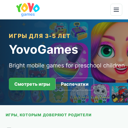
ИГРЫ ДЛЯ 3-5 ЛЕТ
YovoGames
Bright mobile games for preschool children
Смотреть игры
Распечатки
ИГРЫ, КОТОРЫМ ДОВЕРЯЮТ РОДИТЕЛИ